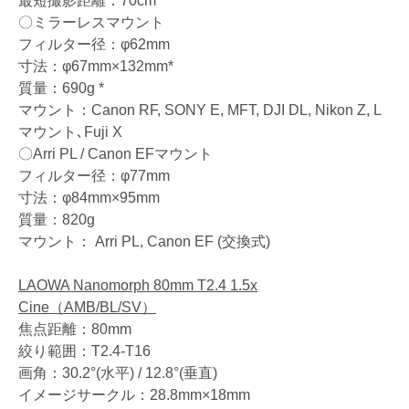
最短撮影距離：70cm
〇ミラーレスマウント
フィルター径：φ62mm
寸法：φ67mm×132mm*
質量：690g *
マウント：Canon RF, SONY E, MFT, DJI DL, Nikon Z, L
マウント､Fuji X
〇Arri PL / Canon EFマウント
フィルター径：φ77mm
寸法：φ84mm×95mm
質量：820g
マウント： Arri PL, Canon EF (交換式)
LAOWA Nanomorph 80mm T2.4 1.5x
Cine（AMB/BL/SV）
焦点距離：80mm
絞り範囲：T2.4-T16
画角：30.2°(水平) / 12.8°(垂直)
イメージサークル：28.8mm×18mm