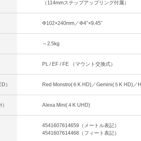
（114mmステップアップリング付属）
Φ102×240mm／Φ4″×9.45"
～2.5kg
PL / EF / FE （マウント交換式）
ED）
Red Monstro(６K HD)／Gemini(５K HD)／H
i）
Alexa Mini(４K UHD)
4541607614659（メートル表記）
4541607614468（フィート表記）