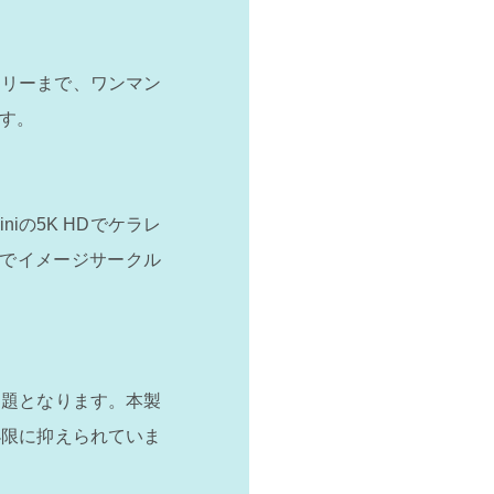
ーまで、ワン​​マン
す。
miniの5K HDでケラレ
までイメージサークル
問題となります。本製
小限に抑えられていま