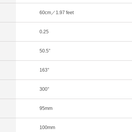
60cm／1.97 feet
0.25
50.5°
163°
300°
95mm
100mm