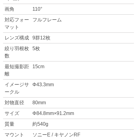
画角
110°
対応フォー
フルフレーム
マット
レンズ構成
9群12枚
絞り羽根枚
5枚
数
最短撮影距
15cm
離
イメージサ
Φ43.3mm
ークル
対物直径
80mm
サイズ
Φ84.8mm×91.2mm
質量
約540g
マウント
ソニーE / キヤノンRF