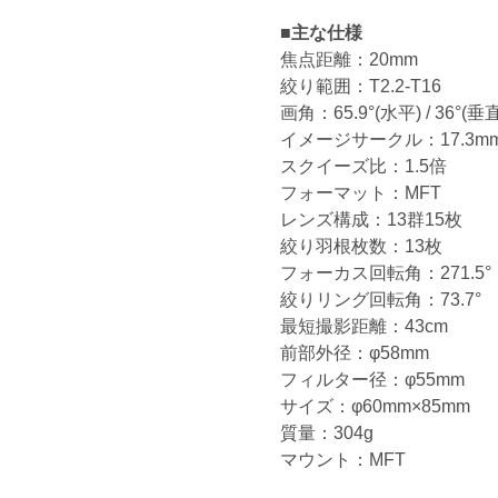
■主な仕様
焦点距離：20mm
絞り範囲：T2.2-T16
画角：65.9°(水平) / 36°(垂直
イメージサークル：17.3mm
スクイーズ比：1.5倍
フォーマット：MFT
レンズ構成：13群15枚
絞り羽根枚数：13枚
フォーカス回転角：271.5°
絞りリング回転角：73.7°
最短撮影距離：43cm
前部外径：φ58mm
フィルター径：φ55mm
サイズ：φ60mm×85mm
質量：304g
マウント：MFT