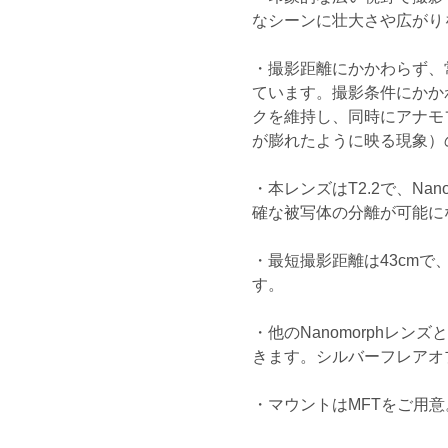
なシーンに壮大さや広がり
・撮影距離にかかわらず、
ています。撮影条件にかか
クを維持し、同時にアナモ
が膨れたように映る現象）
・本レンズはT2.2で、N
確な被写体の分離が可能に
・最短撮影距離は43cm
す。
・他のNanomorphレン
きます。シルバーフレアオ
・マウントはMFTをご用