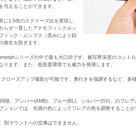
を与えることができます。
常に1.5倍のスクイーズ比を実現し
わらず一貫したアナモフィックルッ
フィック・ムンプス（歪みにより顔
の発生を防ぎます。
anomorphシリーズの中で最も大口径です。被写界深度のコン
なります。また、低照度環境でも威力を発揮します。
で、クローズアップ撮影が可能です。奥行きを強調するなど、多
ズと同様、アンバー(AMB)、ブルー(BL)、シルバー(SV)、のフ
プションでは、光源の色によってフレアの色を調整することが
意。別マウントへの交換はできません。