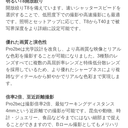
明るいT8開放絞り
開放絞りT8を備えています。速いシャッタースピードを
選択することで、低照度下での撮影や高速撮影にも最適
です。照明とセットアップに応じて、T8からT40まで被
写界深度をより詳細に設定可能です。
優れた画質と演色性
Pro2beは光学設計を改良し、より高画質な映像とリアル
な色彩を撮影することが可能になりました。3種類のレ
ンズすべてに複数の高屈折率レンズと特殊低分散レンズ
を採用しているため、より優れたシャープネスにより複
雑なディテールから鮮やかでリアルな色彩まで実現しま
す。
倍率2倍、至近距離撮影
Pro2beは撮影倍率2倍、最短ワーキングディスタンス
4mmという近距離での撮影が可能です。昆虫や動物、時
計・ジュエリー、食品など今までにはない細部まで捉え
ることができますので、Bロール撮影としてもメリハリ